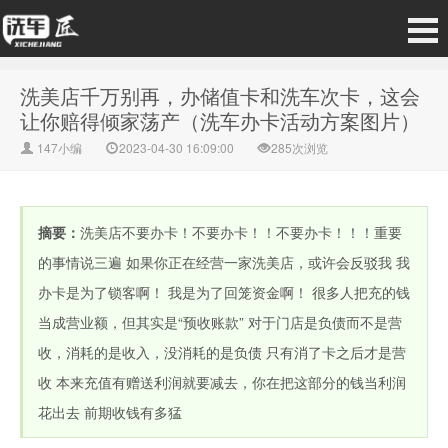
洗美店千万别再，办储值卡和洗车次卡，这会
让你赔得倾家荡产（洗车办卡活动方案图片）
147小编
2023-04-30 16:09:00
285次浏览
摘要：
洗美店不要办卡！不要办卡！！不要办卡！！！重要
的事情说三遍 如果你正在经营一家洗美店，或许会反驳我 我
办卡是为了锁客啊！ 我是为了回笼资金啊！ 很多人把充的钱
当成营业额，但其实是“预收账款” 对于门店是负债而不是营
收，消耗的是收入，没消耗的是负债 只有消了卡之后才是营
收 本来充值有赠送利润就要减去，你在把这部分的钱当利润
花出去 前期收钱有多猛