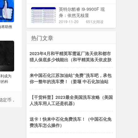
英特尔酷睿 i9-9900F 现
身：依然无核显
2019-11-20
651次阅读
场将助推
，
热门文章
2023年4月和平精英军需返厂洛天依和都市
猎人保底多少钱能出（和平精英洛天依皮肤
来中国石化江苏加油站“免费”洗车吧，承包
富利成为
你一整年的洗车费！（姜堰 中石化加油站
付的科
【干货科普】2023最全美国洗车攻略（美国
稳定币，
人洗车用人工还是机器）
送卡！快来中石化免费洗车！（中国石化免
费洗车怎么操作）