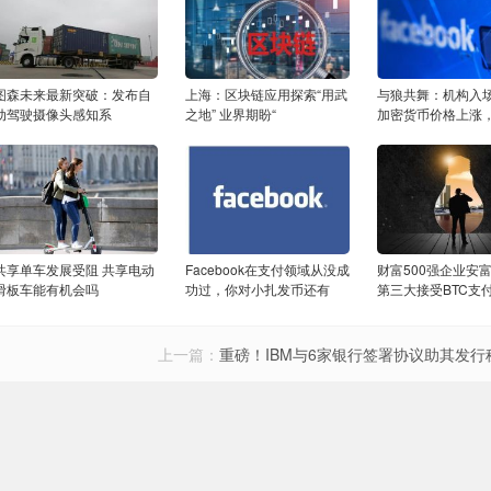
图森未来最新突破：发布自
上海：区块链应用探索“用武
与狼共舞：机构入
动驾驶摄像头感知系
之地” 业界期盼“
加密货币价格上涨
共享单车发展受阻 共享电动
Facebook在支付领域从没成
财富500强企业安
滑板车能有机会吗
功过，你对小扎发币还有
第三大接受BTC支
上一篇：
重磅！IBM与6家银行签署协议助其发行