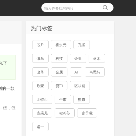
热门标签
芯片
崔永元
孔雀
懒马
科技
企业
树木
曝光了
改革
金属
AI
马思纯
欧豪
货币
区块链
系列的一款
比特币
牛市
熊市
更低一些，但
应采儿
程莉莎
张予曦
诺一