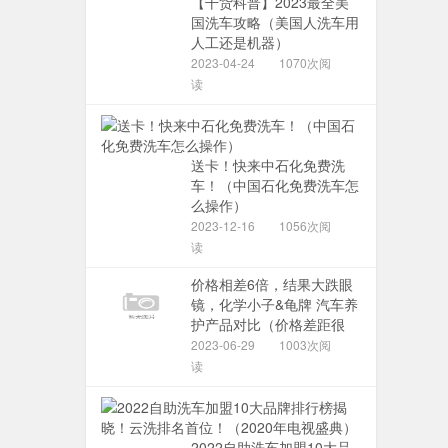
【干货科普】2023最全美
国洗车攻略（美国人洗车用
人工还是机器）
2023-04-24
1070次阅
读
送卡！快来中石化免费洗
车！（中国石化免费洗车怎
么操作）
2023-12-16
1056次阅
读
价格相差6倍，结果大跌眼
镜，化学小子&龟牌 汽车养
护产品对比（价格差距很
2023-06-29
1003次阅
读
2022自助洗车加盟10大品