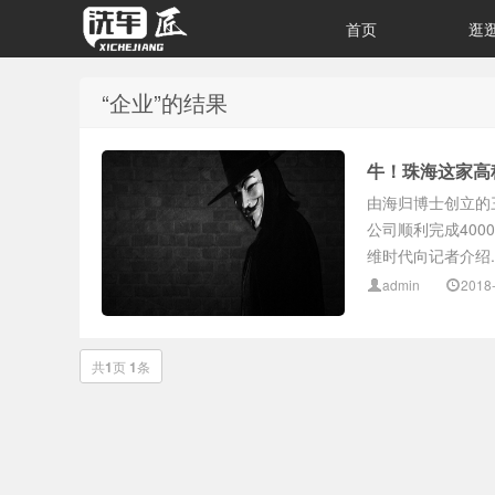
首页
逛
“企业”的结果
牛！珠海这家高
由海归博士创立的
公司顺利完成400
维时代向记者介绍..
admin
2018
共
1
页
1
条