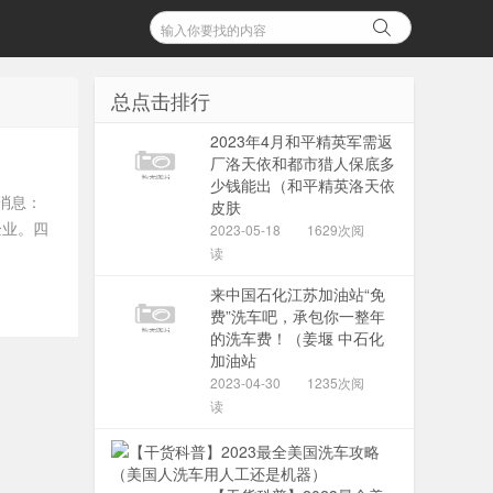
总点击排行
2023年4月和平精英军需返
厂洛天依和都市猎人保底多
少钱能出（和平精英洛天依
消息：
皮肤
企业。四
2023-05-18
1629次阅
读
来中国石化江苏加油站“免
费”洗车吧，承包你一整年
的洗车费！（姜堰 中石化
加油站
2023-04-30
1235次阅
读