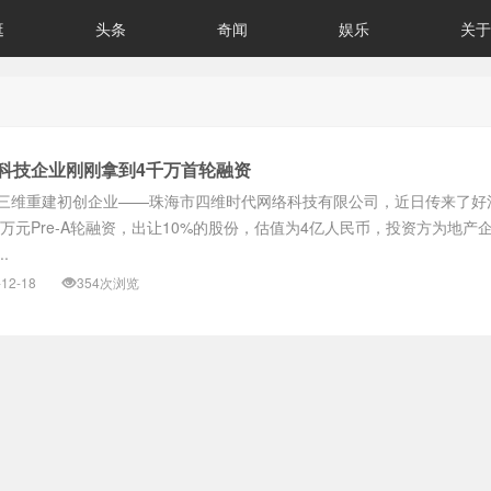
逛
头条
奇闻
娱乐
关于
科技企业刚刚拿到4千万首轮融资
三维重建初创企业——珠海市四维时代网络科技有限公司，近日传来了好
0万元Pre-A轮融资，出让10%的股份，估值为4亿人民币，投资方为地产
.
-12-18
354次浏览