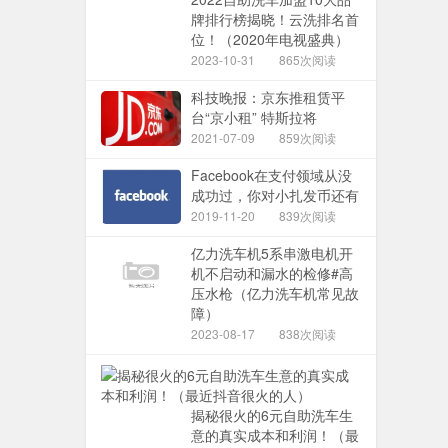
牌排行榜揭晓！云洗排名首
位！（2020年电视盛典）
2023-10-31
865次阅读
科技晚报：京东推租赁平
台“京小租” 特斯拉将
2021-07-09
859次阅读
Facebook在支付领域从没
成功过，你对小扎发币还有
2019-11-20
839次阅读
亿力洗车机5系串激电机开
机不启动和漏水的检修#高
压水枪（亿力洗车机常见故
障）
2023-08-17
838次阅读
揭秘很火的6元自助洗车生
意的真实成本和利润！（最