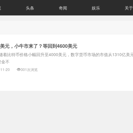
逛
头条
奇闻
娱乐
关于
0美元，小牛市来了？等回到4600美元
随着比特币价格小幅回升至4000美元，数字货币市场的市值从1310亿美
资金不
-11-20
301次浏览