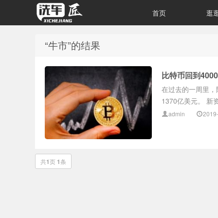
首页
逛
“牛市”的结果
比特币回到400
在过去的一周里，
1370亿美元。 新
admin
2019
共
1
页
1
条