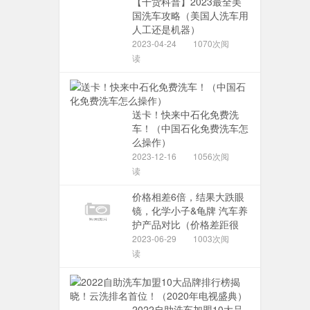
【干货科普】2023最全美
国洗车攻略（美国人洗车用
人工还是机器）
2023-04-24
1070次阅
读
送卡！快来中石化免费洗
车！（中国石化免费洗车怎
么操作）
2023-12-16
1056次阅
读
价格相差6倍，结果大跌眼
镜，化学小子&龟牌 汽车养
护产品对比（价格差距很
2023-06-29
1003次阅
读
2022自助洗车加盟10大品