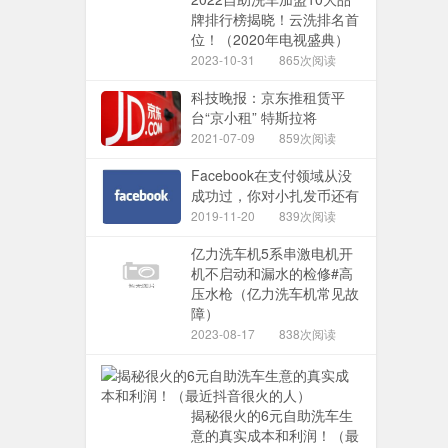
牌排行榜揭晓！云洗排名首
位！（2020年电视盛典）
2023-10-31
865次阅读
科技晚报：京东推租赁平
台“京小租” 特斯拉将
2021-07-09
859次阅读
Facebook在支付领域从没
成功过，你对小扎发币还有
2019-11-20
839次阅读
亿力洗车机5系串激电机开
机不启动和漏水的检修#高
压水枪（亿力洗车机常见故
障）
2023-08-17
838次阅读
揭秘很火的6元自助洗车生
意的真实成本和利润！（最