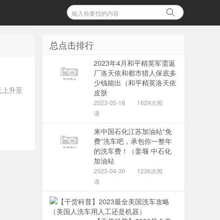
总点击排行
2023年4月和平精英军需返
厂洛天依和都市猎人保底多
少钱能出（和平精英洛天依
元上升至
皮肤
2023-05-18
1629次阅
读
来中国石化江苏加油站“免
费”洗车吧，承包你一整年
的洗车费！（姜堰 中石化
加油站
2023-04-30
1236次阅
读