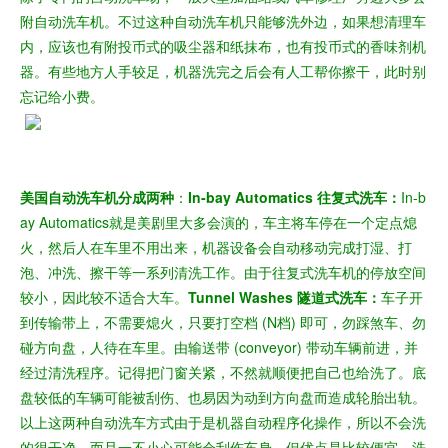
附自动洗车机。不过这种自动洗车机只能够洗外边，如果想清理车
内，应该也有附投币式的吸尘器和纸抹布，也有投币式的香味剂机
器。有些地方人手较足，机器洗完之后会有人工帮你擦干，此时别
忘记给小费。
美国自动洗车机分成两种
：
In-bay Automatics 往复式洗车：
In-b
ay Automatics就是美剧里大多会演的，车主将车停在一个定点熄
火，然后人在车里不用出来，机器设备会自动移动完成打湿、打
泡、冲洗、擦干等一系列清洗工作。由于往复式洗车机的停放空间
较小，因此较不适合大车。
Tunnel Washes 隧道式洗车：
车子开
到传输带上，不需要熄火，只要打空档 (N档) 即可，勿踩煞车、勿
碰方向盘，人待在车里。由输送带 (conveyor) 带动车辆前进，并
经过清洗程序。记得把门窗关紧，不然就顺便把自己也给洗了。底
盘较低的车辆可能被刮伤、也易因为动到方向盘而造成轮胎出轨。
以上这两种自动洗车方式由于是机器自动程序化操作，所以
不会洗
的很干净，而且一不小心可能会刮伤车身
。但优点是比较便宜，洗