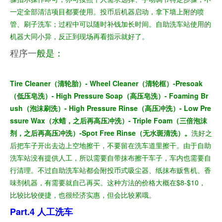
一定全部清洁项目都要使用。投币后机器启动，拿下墙上附的喷
管、刷子洗车；过程中可以随时补钱加长时间。
自助洗车站使用的
机器大同小异，反正到现场再看指示就好了。
程序一
般是：
Tire Cleaner（清轮胎）- Wheel Cleaner（清轮框）-Presoak
（低压皂洗）- High Pressure Soap（高压皂洗）- Foaming Br
ush（泡沫刷洗）- High Pressure Rinse（高压冲洗）- Low Pre
ssure Wax（水蜡，之后再高压冲洗）- Triple Foam（三倍泡沫
剂，之后再高压冲洗）-Spot Free Rinse（无水斑清洗）。
洗好之
后把车子开出去边上空地擦干，不要留在洗车道里擦干。由于自助
洗车站没有提供人工，所以需要自带抹布擦干车子，车内也需要自
行清理。不过自助洗车站都会附投币式吸尘器、纸抹布贩售机、香
味剂机器，有需要就自己再买。
这
种方法的价格大概在$8-$10，
比较比较便捷，也很经济实惠，但会比较累哦。
Part.4 人工洗车