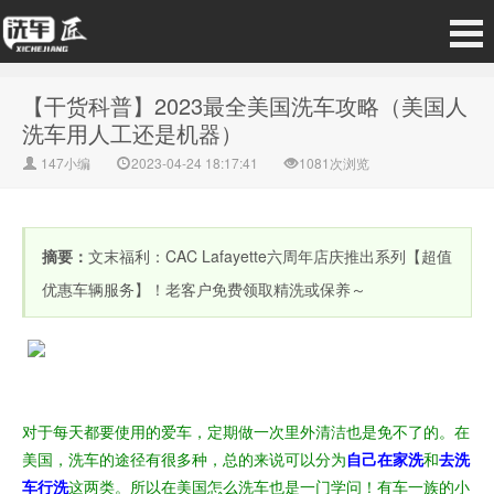
【干货科普】2023最全美国洗车攻略（美国人
洗车用人工还是机器）
147小编
2023-04-24 18:17:41
1081次浏览
摘要：
文末福利：CAC Lafayette六周年店庆推出系列【超值
优惠车辆服务】！老客户免费领取精洗或保养～
对于每天都要使用的爱车，定期做一次里外清洁也是免不了的。在
美国，洗车的途径有很多种，总的来说可以分为
自己在家洗
和
去洗
车行洗
这两类。
所以在美国怎么洗车也是一门学问！有车一族的小