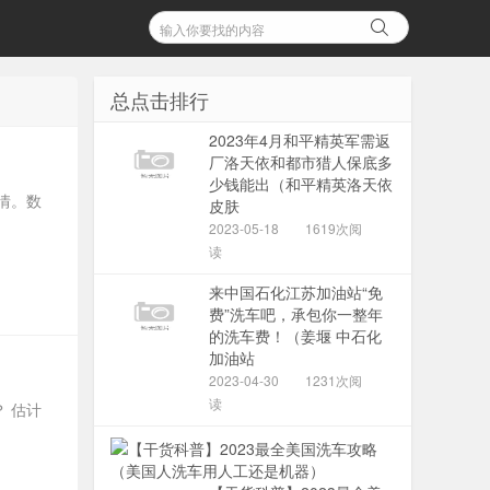
总点击排行
2023年4月和平精英军需返
厂洛天依和都市猎人保底多
少钱能出（和平精英洛天依
情。数
皮肤
2023-05-18
1619次阅
读
来中国石化江苏加油站“免
费”洗车吧，承包你一整年
的洗车费！（姜堰 中石化
加油站
2023-04-30
1231次阅
读
 估计