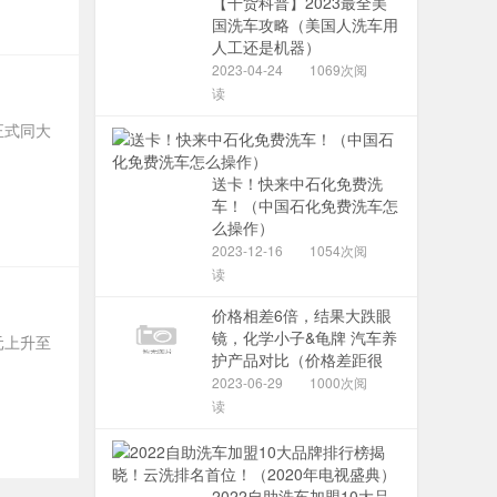
【干货科普】2023最全美
国洗车攻略（美国人洗车用
人工还是机器）
2023-04-24
1069次阅
读
日正式同大
送卡！快来中石化免费洗
车！（中国石化免费洗车怎
么操作）
2023-12-16
1054次阅
读
价格相差6倍，结果大跌眼
镜，化学小子&龟牌 汽车养
元上升至
护产品对比（价格差距很
2023-06-29
1000次阅
读
2022自助洗车加盟10大品