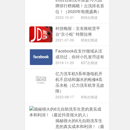
牌排行榜揭晓！云洗排名首
位！（2020年电视盛典）
2023-10-31
859次阅读
科技晚报：京东推租赁平
台“京小租” 特斯拉将
2021-07-09
858次阅读
Facebook在支付领域从没
成功过，你对小扎发币还有
2019-11-20
837次阅读
亿力洗车机5系串激电机开
机不启动和漏水的检修#高
压水枪（亿力洗车机常见故
障）
2023-08-17
836次阅读
揭秘很火的6元自助洗车生
意的真实成本和利润！（最