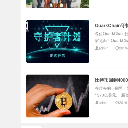
QuarkCha
各位QuarkChai
家见面！QuarkC
admin
2019
比特币回到400
在过去的一周里，
1370亿美元。 新
admin
2019