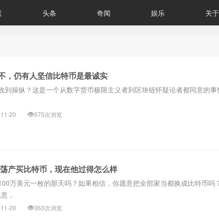
逛
头条
奇闻
娱乐
关于
不，仍有人坚信比特币是最诚实
收到操纵？这是一个从数字货币极限主义者到区块链怀疑论者都同意的事
-11-20
575次浏览
倾家荡产买比特币，现在他过得怎么样
100万美元一枚的那天吗？如果相信，你愿意把全部家当都换成比特币吗？
愿意，
-11-20
363次浏览