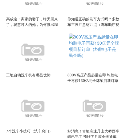
高成渝：离家的妻子，昨天回来
你知道正确的洗车方式吗？多数
了，聪慧过人的她，为何做出糊
车主没注意这几点（洗车顺序视
涂事（高成他爹是谁啊）
频教程）
工地自动洗车机有哪些优势
800V高压产品起量在即 均胜电
子再获130亿元全球项目新订单
（均胜电子是民企吗）
7个洗车小技巧（洗车窍门）
好消息！青银高速丹山大桥西半
幅已完工 预计下月底全线通车