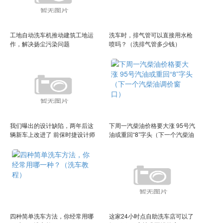
工地自动洗车机推动建筑工地运
洗车时，排气管可以直接用水枪
作，解决扬尘污染问题
喷吗？（洗排气管多少钱）
我们曝出的设计缺陷，两年后这
下周一汽柴油价格要大涨 95号汽
辆新车上改进了 前保时捷设计师
油或重回“8”字头（下一个汽柴油
+对开门，1300马力+3秒破百，
调价窗口）
中国造！2023上海车展探馆：奇
瑞捷豹XFL鎏金版2023上海车展
探馆：红旗E0012023上海车展
探馆：红
四种简单洗车方法，你经常用哪
这家24小时点自助洗车店可以了