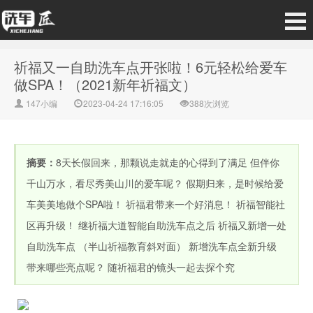
祈福又一自助洗车点开张啦！6元轻松给爱车
做SPA！（2021新年祈福文）
147小编
2023-04-24 17:16:05
388次浏览
摘要：
8天长假回来，那颗说走就走的心得到了满足 但伴你
千山万水，看尽秀美山川的爱车呢？ 假期归来，是时候给爱
车美美地做个SPA啦！ 祈福君带来一个好消息！ 祈福智能社
区再升级！ 继祈福大道智能自助洗车点之后 祈福又新增一处
自助洗车点 （半山祈福教育斜对面） 新增洗车点全新升级
带来哪些亮点呢？ 随祈福君的镜头一起去探个究