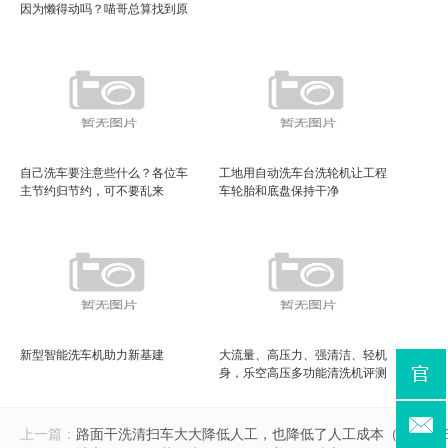
因为懒得动吗？喵哥总算找到原
因了（自己洗车发朋友圈精美句
子）
自己洗车要注意些什么？各位车
工地用自动洗车台洗轮机让工程
主节约归节约，可不要乱来
车轮胎和底盘保持干净
新型智能洗车机助力新基建
大流量、高压力、强清洁、轻机
身，乐空高压多功能清洗机评测
（锂电高压洗车机横评）
上一篇：
路面干洗清扫车大大降低人工，也降低了人工成本（道路清