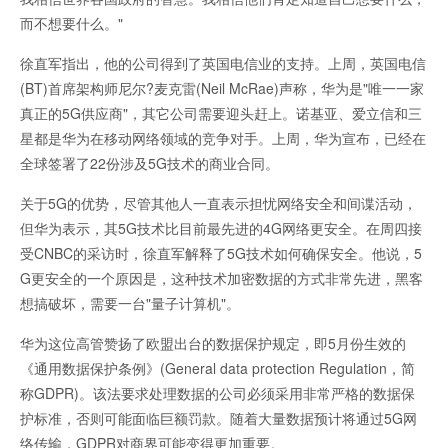
而不想要什么。"
徐直军指出，他的公司得到了英国电信业的支持。上周，英国电信
(BT)首席架构师尼尔?麦克雷(Neil McRae)声称，华为是"唯一一家
真正的5G供应商"，其它公司需要迎头赶上。诺基亚、爱立信和三
星都是华为在移动网络领域的竞争对手。上周，华为宣布，已经在
全球签署了22份涉及5G技术的商业合同。
关于5G的优势，尽管其他人一直表示担忧网络安全和间谍活动，
但华为表示，其5G技术比目前最先进的4G网络更安全。在周四接
受CNBC的采访时，徐直军解释了5G技术如何确保安全。他说，5
G更安全的一个原因是，这种技术加密数据的方式非常先进，黑客
想搞破坏，需要一台"量子计算机"。
华为这位高管赞扬了欧盟出台的数据保护规定，即5月份生效的
《通用数据保护条例》(General data protection Regulation，简
称GDPR)。该法要求处理数据的公司必须采用非常严格的数据保
护标准，否则可能面临巨额罚款。随着大量数据预计将通过5G网
络传输，GDPR对商界可能变得更加重要。