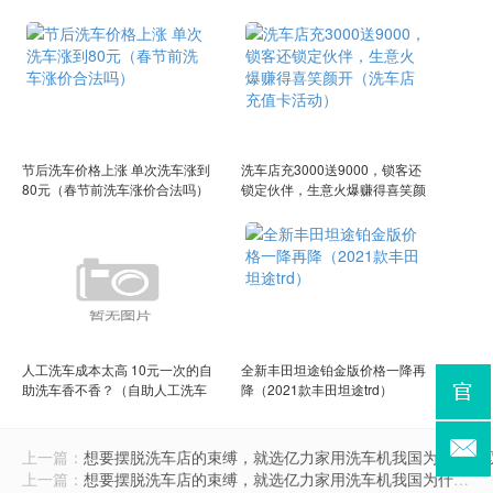
小子（柴胡药材怎样施肥）
节后洗车价格上涨 单次洗车涨到
洗车店充3000送9000，锁客还
80元（春节前洗车涨价合法吗）
锁定伙伴，生意火爆赚得喜笑颜
开（洗车店充值卡活动）
人工洗车成本太高 10元一次的自
全新丰田坦途铂金版价格一降再
助洗车香不香？（自助人工洗车
降（2021款丰田坦途trd）
机多少一台）
上一篇：
想要摆脱洗车店的束缚，就选亿力家用洗车机我国为什么要
上一篇：
想要摆脱洗车店的束缚，就选亿力家用洗车机我国为什么要取消2元人民币？原因很简单，看完您就明白了（亿力洗车机有哪些型号和型号）