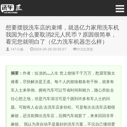
想要摆脱洗车店的束缚，就选亿力家用洗车机
我国为什么要取消2元人民币？原因很简单，
看完您就明白了（亿力洗车机器怎么样）
147小编
2024-05-26 00:55:37
312次浏览
摘要：
作者：扯淡的灬人生 世上烦恼千千万万，愁眉苦脸太
难看，尽快解决是王道。每个人的烦恼都各有千秋，就拿有
车人士来举例。拥有汽车可以节省时间和精力，随心所欲去
往心想之地，但是汽车清洁可是个困到许多有车人士的问
题。可能有人会说:去洗车店多轻松。可是每次去洗车店都很
麻烦，还没前脚出洗车店，后脚汽车就脏了，来来回回非常
麻烦。 我认为亲自动手是最好的洗车方案，不仅自己懂得爱