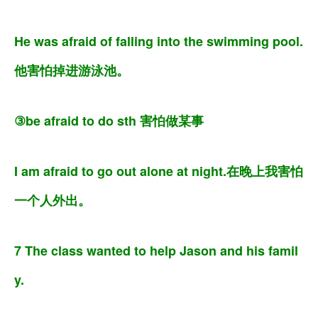
He was afraid of falling into the swimming pool.
他害怕掉进游泳池。
③be afraid to do sth 害怕做某事
I am afraid to go out alone at night.在晚上我害怕
一个人外出。
7 The class wanted to help Jason and his famil
y.