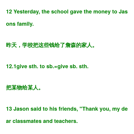
12 Yesterday, the school gave the money to Jas
ons family.
昨天，学校把这些钱给了詹森的家人。
12.1give sth. to sb.=give sb. sth.
把某物给某人。
13 Jason said to his friends, "Thank you, my de
ar classmates and teachers.