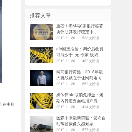
推荐文章
重磅！IBM与6家银行签署
协议助其发行稳定币，
2019-11-20
533次阅读
ofo回应涨价：调价后收费
可能少于1元 专家:饮鸩
2019-11-20
482次阅读
网商银行黄浩：2018年最
大挑战就在于让网商走向
2019-11-20
552次阅读
媒体评ofo取消免押金：短
期内肯定要面临用户流
会在中短
2019-11-20
414次阅读
图森未来最新突破：发布自
。
动驾驶摄像头感知系
2019-11-20
577次阅读