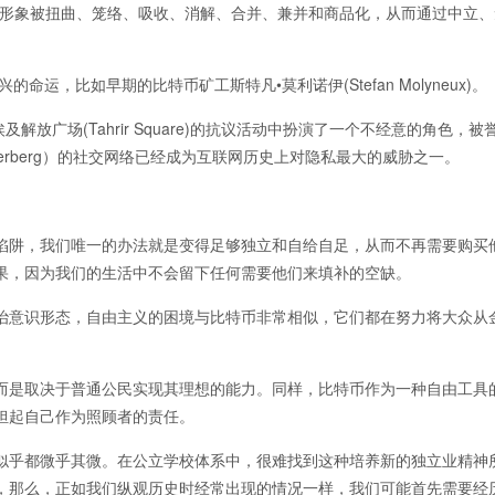
和形象被扭曲、笼络、吸收、消解、合并、兼并和商品化，从而通过中立、
运，比如早期的比特币矿工斯特凡•莫利诺伊(Stefan Molyneux)。
埃及解放广场(Tahrir Square)的抗议活动中扮演了一个不经意的角色，
kerberg）的社交网络已经成为互联网历史上对隐私最大的威胁之一。
陷阱，我们唯一的办法就是变得足够独立和自给自足，从而不再需要购买
果，因为我们的生活中不会留下任何需要他们来填补的空缺。
治意识形态，自由主义的困境与比特币非常相似，它们都在努力将大众从
而是取决于普通公民实现其理想的能力。同样，比特币作为一种自由工具
担起自己作为照顾者的责任。
似乎都微乎其微。在公立学校体系中，很难找到这种培养新的独立业精神
，那么，正如我们纵观历史时经常出现的情况一样，我们可能首先需要经