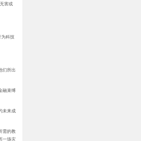
无害或
被誉为科技
他们所出
金融束缚
的未来成
所需的教
历一场灾