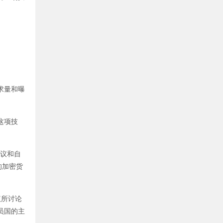
求量和曝
这项技
协议和自
的加密货
议所讨论
员国的主