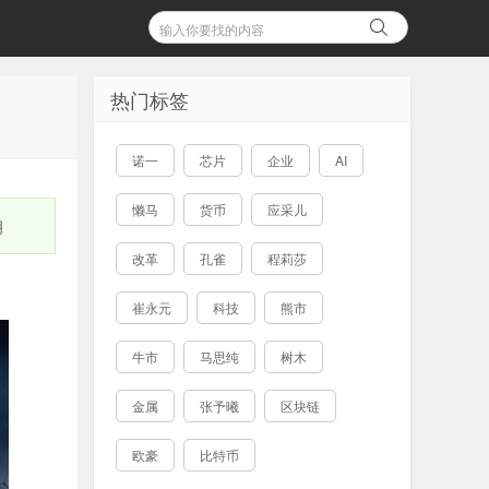
热门标签
诺一
芯片
企业
AI
懒马
货币
应采儿
拥
改革
孔雀
程莉莎
崔永元
科技
熊市
牛市
马思纯
树木
金属
张予曦
区块链
欧豪
比特币