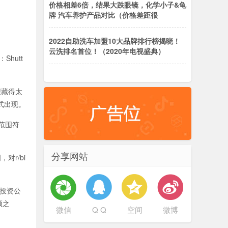
价格相差6倍，结果大跌眼镜，化学小子&龟
牌 汽车养护产品对比（价格差距很
2022自助洗车加盟10大品牌排行榜揭晓！
云洗排名首位！（2020年电视盛典）
hutt
埋藏得太
式出现。
野范围符
分享网站
r/bi
险投资公
顿之
微信
Q Q
空间
微博