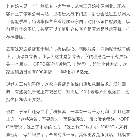
其创始人是一个计算机专业大学生，从大三开始校园创业。现在，
客户上了该家公司网站，或者进入线下门店，后台会通过互联网人
工智能手段，迅速掌握客户看过哪些东西，对什么东西感兴趣，以
前用过什么手机，甚至可以了解到这位客户是否老是跌落手机，推
荐碎屏险。
云南这家连锁店基于用户，提供贴心、精致服务，不拘泥于线下线
上，"所谓新零售，我认为这才是新零售。它的理念是一个客户就
是一个朋友。"OPPO高管告诉腾讯《潜望》，通过这种方式，这
家连锁店目前有200家店，一年利润1.5亿元。
通过人工智能手段，这家连锁店是传统门店加载新技术之后的回
归，有些类似于老上海裁缝店，对周边100个老客户知根知底，包
括生日和孩子岁数。
现在，该家店还做二手手机售卖，一年有一两千万利润，并且还在
上升。"这些决策，不是靠人，而是靠系统，后台做的很好。"OPP
O高管说，这是了不起的地方，"这是我们转型向。"OPPO未来有
旗舰店，做品牌展示，全国有几十家。其余更多是服务店。挑战在