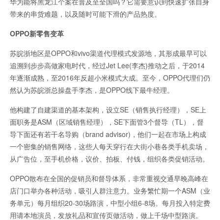
华为能将黑龙江个案在普及至全国吗？它需要意识到快速扩张自身
带来的串货难题，以及随时可能下滑的产品热度。
OPPO新零售变革
苏皖浙地区是OPPO和vivo渠道代理模式发源地，其形成最早可以
追溯到步步高做家电时代，经过Jet Lee(李杰)推动之后，于2014
年逐渐成熟，至2016年反超小米模式大成。至今，OPPO代理们仍
然认为苏皖浙总操盘手李杰，是OPPO线下最牛经理。
他构建了自建渠道的基本架构，设立SE（销售执行经理），SE上
面职务是ASM（区域销售经理），SE下面管3个督导（TL），督
导下面还有若干名导购（brand advisor)，他们一起在市场上构成
一个密集的销售网络，这些人每天穿行在大街小巷各类手机卖场，
从广告位，至手机价格，议价、拍板、付钱，组织各类促销活动。
OPPO散布在全国的促销员和督导体系，非常重视交通早晚高峰在
店门口举办各种活动，吸引人群注意力。业务繁忙期一个ASM（业
务单元）每月组织20-30场路演，中型小组6-8场。每月投入特定费
用请本地演员，发放礼品和宣传页做活动，做上千场中型路演。