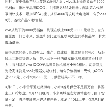
同时，在更低价产品上复制Z系列之后，vivo线上操作又跃至3000
元档位，推出子品牌iQOO，主打骁龙855处理器，配备第六代屏
幕指纹技术，增加NFC功能，搭载4000毫安时大电池等，售价299
8元。首批产品53秒售罄。
vivo从线下的3000元档位，到现在线上500元~3000元档位，全方
位覆盖，打击小米、魅族和努比亚等互联网为主的手机品牌，扩大
市场份额。
值得注意的是，以自有工厂生产、自建线下渠道销售的vivo，玩起
线上互联网渠道之后，显示出不一样的供应链优势和渠道吞吐能
力，特别是将vivo iQOO子品牌首款机器与小米9相比。两者都是
为抢高通骁龙855处理器先期红利，销售价格相差一元钱（iQOO
是2998元，小米9为2999元），供货结果却不一样。
3月3日，小米雷军通过微博称，小米9首月供货不足百万台，将要
去工厂拧螺丝。3月14日晚间，小米商城在官方微博宣布，由于货
量不足，将严重影响用户消费体验，取消了15日上午小米9系列的
开售。