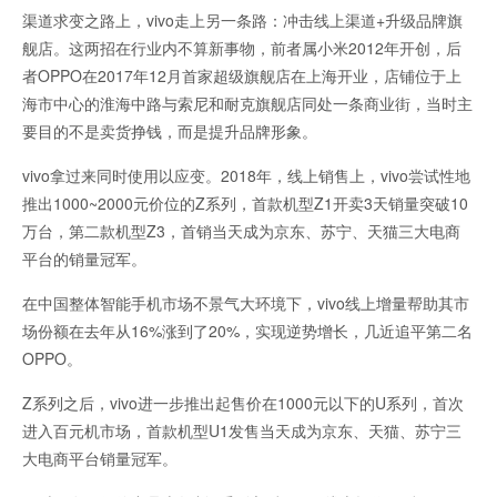
渠道求变之路上，vivo走上另一条路：冲击线上渠道+升级品牌旗
舰店。这两招在行业内不算新事物，前者属小米2012年开创，后
者OPPO在2017年12月首家超级旗舰店在上海开业，店铺位于上
海市中心的淮海中路与索尼和耐克旗舰店同处一条商业街，当时主
要目的不是卖货挣钱，而是提升品牌形象。
vivo拿过来同时使用以应变。2018年，线上销售上，vivo尝试性地
推出1000~2000元价位的Z系列，首款机型Z1开卖3天销量突破10
万台，第二款机型Z3，首销当天成为京东、苏宁、天猫三大电商
平台的销量冠军。
在中国整体智能手机市场不景气大环境下，vivo线上增量帮助其市
场份额在去年从16%涨到了20%，实现逆势增长，几近追平第二名
OPPO。
Z系列之后，vivo进一步推出起售价在1000元以下的U系列，首次
进入百元机市场，首款机型U1发售当天成为京东、天猫、苏宁三
大电商平台销量冠军。