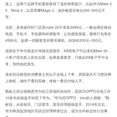
道上，这两个品牌手机重新获得了溢价销售能力，比如华为Mate 2
0、Nvoa 4，以及荣耀Magic 2，溢价幅度在每台200~500元不
等。
当然，具体操作时门店里mate 20不单卖3999元，一般会绑定移动
电源、手机卡、手机膜和碎屏险等，让你感觉很值，最终打包售价
4599元。如果一些顾客坚持要买裸机，则加价200元~300元。
原因在于华为渠道分等级供货操作，KA类客户可以拿到Mate 20，
小客户优先权上排在后面，如果急着要货，只能从KA客户手中去
拿，加价由此发生。
喜欢到店购货的消费者之所以不去线上下单，原因是尚不习惯在网
上购机，倾向于看到实物，体验一番后付钱入手。
甄彬之所以很熟悉华为在江苏地区的动作，是因为OPPO当地工作
10多年的操盘手转投了华为。"华为挖OPPO、vivo的人很狠，"甄
彬说，从促销员、门店督导，直至经理级操盘手。2016年左右，
华为将苏皖浙地区培训总经理聘请过去，成为当年标志性行业事