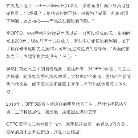
在黑龙江地区，OPPO和vivo压力增大，渠道逼迫店面业务员追赶
销售量，"市场乱了，价格管控做不好，串货为了销量，乱价就没
了利润，这是核心——产品这些都没有问题。"
卖OPPO、vivo手机的终端销售员以前一台可以提成80元，多的时
候上200元，现在只有十几块收入，有些手机销售没有利润，扯下
手机保修卡底联去兑换50元可80元提成也成为香饽饽。"表面的繁
荣之下，终端零售卖场没有了信心。"
虽然目前还只是个别省份现象，蔓延开来，对OPPO而言，将是巨
大挑战。随着智能手机增长放缓，大数据时代来临，更精准的新零
售时代来临，线下渠道若不能跟上变化，有可能成为反噬主体包
袱。
2018年，OPPO高管叫停疯狂的明星代言广告，品牌传播风格切
换，主打科技属性。相应地，渠道层在谋求变革。
OPPO高管去云南考察了当地一家手机连锁店，有近500万会员，
最早的店不是开在街边，开在办公楼里。