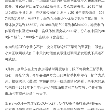
展开。其它品牌店面要么放缓新开店，要么加速关店。2015年底
华为提出千县计划，在这家公司的计划里：2016年摸索铺路，201
7年稳妥发展，当年7月，华为在地市级的体验店达到了531家，县
级体验店达到1556家。2018年借助P20系列和Mate20，地级市的
体验店增长至近800家，县级体验店突破2000家，分布在中国的30
0多个城市、1000多个县级市（含县区）。
华为终端CEO余承东不仅一次公开谈论线下渠道的重要性，即使在
小米互联网模式如日中天的时候他表示通过调研后发现线下渠道不
可或缺。
3月初，余承东在上海参加活动时再度放言，眼下每卖出三部手机
就有一部是华为，今年要达到每卖出的两部手机中即有一部华为系
列。根据腾讯《潜望》掌握的市场一线渠道情况来看，余承东的底
气来自于2018年下半年已开始的市场渠道和产品布局，个别省份
市场占有率已经是半分天下。
随着vivo3月份内连发iQOO和X27，OPPO高举高打新系列Reno，
相应市场与渠道层面交锋已至。春天本是温暖的季节，手机行业已