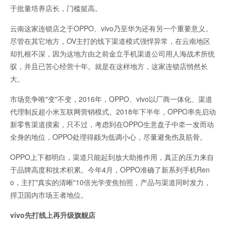
于批量培养店长，门槛挺高。
云南这家连锁店之于OPPO、vivo乃至华为还有另一个重要意义。
尽管在其它地方，OV主打的线下渠道模式强悍异常，在云南地区
却扎根不深，因为这地方由之前金立手机渠道公司用人海战术所统
驭，并且已苦心经营十年。就是在这样地方，这家连锁店悄然长
大。
市场竞争唯"变"不变，2016年，OPPO、vivo以厂商一体化、渠道
代理制反超小米互联网营销模式。2018年下半年，OPPO率先启动
新零售渠道摸索，只不过，考虑到在OPPO生意盘子中牵一发而动
全身的地位，OPPO处理得颇为低调小心，尽量避免伤及筋骨。
OPPO上下都明白，渠道只能起到放大助推作用，真正的压力来自
于品牌高度和技术积累。今年4月，OPPO准确了新系列手机Ren
o，主打"真实的清晰"10倍光学变焦拍照，产品与渠道同时发力，
捍卫国内市场王者地位。
vivo先打线上再升级旗舰店