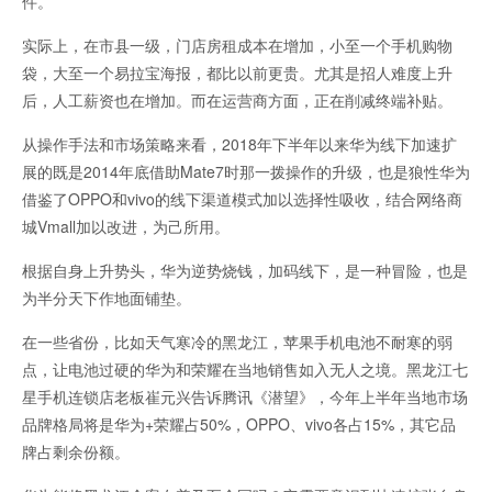
件。
实际上，在市县一级，门店房租成本在增加，小至一个手机购物
袋，大至一个易拉宝海报，都比以前更贵。尤其是招人难度上升
后，人工薪资也在增加。而在运营商方面，正在削减终端补贴。
从操作手法和市场策略来看，2018年下半年以来华为线下加速扩
展的既是2014年底借助Mate7时那一拨操作的升级，也是狼性华为
借鉴了OPPO和vivo的线下渠道模式加以选择性吸收，结合网络商
城Vmall加以改进，为己所用。
根据自身上升势头，华为逆势烧钱，加码线下，是一种冒险，也是
为半分天下作地面铺垫。
在一些省份，比如天气寒冷的黑龙江，苹果手机电池不耐寒的弱
点，让电池过硬的华为和荣耀在当地销售如入无人之境。黑龙江七
星手机连锁店老板崔元兴告诉腾讯《潜望》，今年上半年当地市场
品牌格局将是华为+荣耀占50%，OPPO、vivo各占15%，其它品
牌占剩余份额。