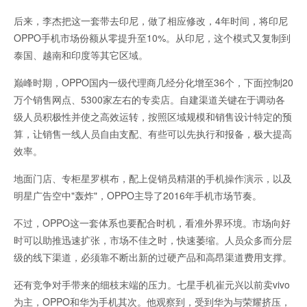
后来，李杰把这一套带去印尼，做了相应修改，4年时间，将印尼
OPPO手机市场份额从零提升至10%。从印尼，这个模式又复制到
泰国、越南和印度等其它区域。
巅峰时期，OPPO国内一级代理商几经分化增至36个，下面控制20
万个销售网点、5300家左右的专卖店。自建渠道关键在于调动各
级人员积极性并使之高效运转，按照区域规模和销售设计特定的预
算，让销售一线人员自由支配、有些可以先执行和报备，极大提高
效率。
地面门店、专柜星罗棋布，配上促销员精湛的手机操作演示，以及
明星广告空中"轰炸"，OPPO主导了2016年手机市场节奏。
不过，OPPO这一套体系也要配合时机，看准外界环境。市场向好
时可以助推迅速扩张，市场不佳之时，快速萎缩。人员众多而分层
级的线下渠道，必须靠不断出新的过硬产品和高昂渠道费用支撑。
还有竞争对手带来的细枝末端的压力。七星手机崔元兴以前卖vivo
为主，OPPO和华为手机其次。他观察到，受到华为与荣耀挤压，