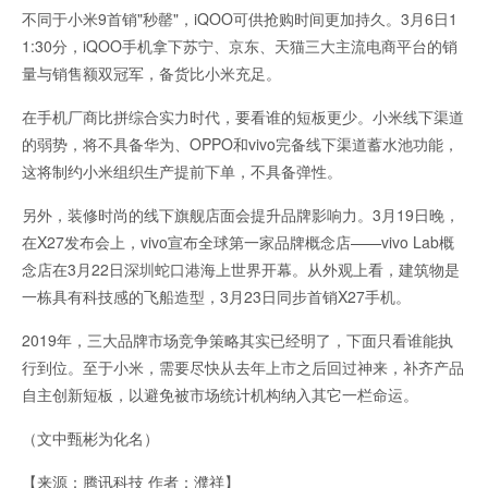
不同于小米9首销"秒罄"，iQOO可供抢购时间更加持久。3月6日1
1:30分，iQOO手机拿下苏宁、京东、天猫三大主流电商平台的销
量与销售额双冠军，备货比小米充足。
在手机厂商比拼综合实力时代，要看谁的短板更少。小米线下渠道
的弱势，将不具备华为、OPPO和vivo完备线下渠道蓄水池功能，
这将制约小米组织生产提前下单，不具备弹性。
另外，装修时尚的线下旗舰店面会提升品牌影响力。3月19日晚，
在X27发布会上，vivo宣布全球第一家品牌概念店——vivo Lab概
念店在3月22日深圳蛇口港海上世界开幕。从外观上看，建筑物是
一栋具有科技感的飞船造型，3月23日同步首销X27手机。
2019年，三大品牌市场竞争策略其实已经明了，下面只看谁能执
行到位。至于小米，需要尽快从去年上市之后回过神来，补齐产品
自主创新短板，以避免被市场统计机构纳入其它一栏命运。
（文中甄彬为化名）
【来源：
腾讯科技 作者：濮祥
】