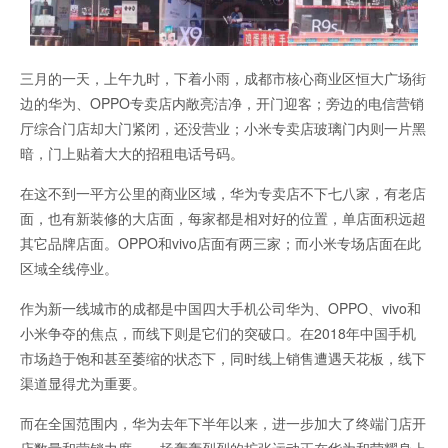
三月的一天，上午九时，下着小雨，成都市核心商业区恒大广场街
边的华为、OPPO专卖店内敞亮洁净，开门迎客；旁边的电信营销
厅综合门店却大门紧闭，还没营业；小米专卖店玻璃门内则一片黑
暗，门上贴着大大的招租电话号码。
在这不到一平方公里的商业区域，华为专卖店不下七八家，有老店
面，也有新装修的大店面，每家都是相对好的位置，单店面积远超
其它品牌店面。OPPO和vivo店面有两三家；而小米专场店面在此
区域全线停业。
作为新一线城市的成都是中国四大手机公司华为、OPPO、vivo和
小米争夺的焦点，而线下则是它们的突破口。在2018年中国手机
市场趋于饱和甚至萎缩的状态下，同时线上销售遭遇天花板，线下
渠道显得尤为重要。
而在全国范围内，华为去年下半年以来，进一步加大了终端门店开
店数量和营销力度。一场轰轰烈烈的扩张运动正在华为和荣耀身上