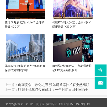
预计 3 月底 红米 Note 7 全球销
传统KTV打入冷宫，全民K歌和
量破 400 万
唱吧谁是“K歌之王”
花旗银行4年前研究发行Citicoin
IBM区块链负责人：市场需求推
保密措施堪比乔布
动IBM为金融机构开
上一篇：
电商竞争白热化之际 沃尔玛首席技术官突然离职
上一篇：
联想手机掌门公布成绩：一年时间重回中国前十
Copyright © 2012-2018 洗车匠 版权所有 |
鄂ICP备15022459号-19