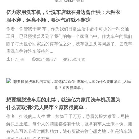
亿力家用洗车机，让洗车店就在身边曾仕强：六种衣
服不穿，远离不顺，要运气好就不穿这
作者：你管我干嘛 车，作为我们日常生活中必不可少的一种交通
工具，已经慢慢普及到了我们的每一个家庭当中。作为车主的我们
除了每天担心回家后的停车位之外，洗车就是头等问题了。去洗车
店洗车往往洗车等待的...
147小编
2024-05-27
355次浏览
想要摆脱洗车店的束缚，就选亿力家用洗车机我国为
什么要取消2元人民币？原因很简单，
作者：扯淡的灬人生 世上烦恼千千万万，愁眉苦脸太难看，尽快
解决是王道。每个人的烦恼都各有千秋，就拿有车人士来举例。拥
有汽车可以节省时间和精力，随心所欲去往心想之地，但是汽车清
洁可是个困到许多有车...